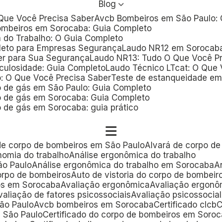
Blog
 Que Você Precisa Saber
Avcb Bombeiros em São Paulo:
 Bombeiros em Sorocaba: Guia Completo
a do Trabalho: O Guia Completo
leto para Empresas Segurança
Laudo NR12 em Sorocab
er para Sua Segurança
Laudo NR13: Tudo O Que Você P
iculosidade: Guia Completo
Laudo Técnico LTcat: O Que
o: O Que Você Precisa Saber
Teste de estanqueidade em
o de gás em São Paulo: Guia Completo
o de gás em Sorocaba: Guia Completo
 de gás em Sorocaba: guia prático
 de corpo de bombeiros em São Paulo
Alvará de corpo 
onomia do trabalho
Análise ergonômica do trabalho
ão Paulo
Análise ergonômica do trabalho em Sorocaba
corpo de bombeiros
Auto de vistoria do corpo de bombei
ros em Sorocaba
Avaliação ergonômica
Avaliação ergon
Avaliação de fatores psicossociais
Avaliação psicossocial
ão Paulo
Avcb bombeiros em Sorocaba
Certificado clcb
m São Paulo
Certificado do corpo de bombeiros em Soro