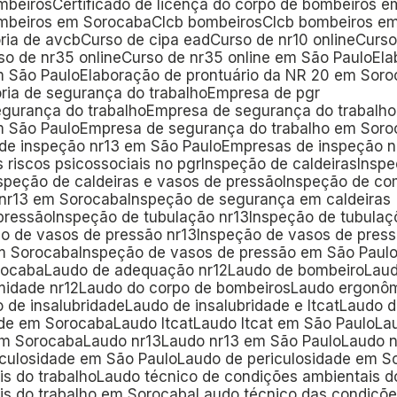
ombeiros
Certificado de licença do corpo de bombeiros 
bombeiros em Sorocaba
Clcb bombeiros
Clcb bombeiros e
oria de avcb
Curso de cipa ead
Curso de nr10 online
Curs
rso de nr35 online
Curso de nr35 online em São Paulo
El
m São Paulo
Elaboração de prontuário da NR 20 em Sor
oria de segurança do trabalho
Empresa de pgr
egurança do trabalho
Empresa de segurança do trabalho
m São Paulo
Empresa de segurança do trabalho em Sor
 de inspeção nr13 em São Paulo
Empresas de inspeção 
s riscos psicossociais no pgr
Inspeção de caldeiras
Insp
nspeção de caldeiras e vasos de pressão
Inspeção de co
 nr13 em Sorocaba
Inspeção de segurança em caldeiras
pressão
Inspeção de tubulação nr13
Inspeção de tubulaç
ão de vasos de pressão nr13
Inspeção de vasos de pres
em Sorocaba
Inspeção de vasos de pressão em São Paul
rocaba
Laudo de adequação nr12
Laudo de bombeiro
Lau
midade nr12
Laudo do corpo de bombeiros
Laudo ergonô
o de insalubridade
Laudo de insalubridade e ltcat
Laudo 
dade em Sorocaba
Laudo ltcat
Laudo ltcat em São Paulo
L
em Sorocaba
Laudo nr13
Laudo nr13 em São Paulo
Laudo 
iculosidade em São Paulo
Laudo de periculosidade em 
is do trabalho
Laudo técnico de condições ambientais d
is do trabalho em Sorocaba
Laudo técnico das condiçõe