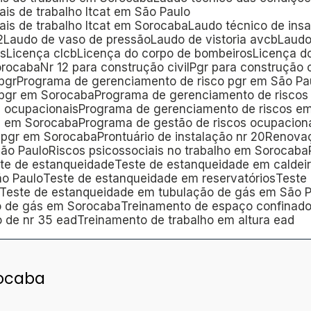
ais de trabalho ltcat em São Paulo
ais de trabalho ltcat em Sorocaba
Laudo técnico de ins
2
Laudo de vaso de pressão
Laudo de vistoria avcb
Laud
is
Licença clcb
Licença do corpo de bombeiros
Licença 
orocaba
Nr 12 para construção civil
Pgr para construção c
pgr
Programa de gerenciamento de risco pgr em São Pa
 pgr em Sorocaba
Programa de gerenciamento de riscos
s ocupacionais
Programa de gerenciamento de riscos e
s em Sorocaba
Programa de gestão de riscos ocupacion
 pgr em Sorocaba
Prontuário de instalação nr 20
Renova
São Paulo
Riscos psicossociais no trabalho em Sorocaba
ste de estanqueidade
Teste de estanqueidade em caldei
ão Paulo
Teste de estanqueidade em reservatórios
Test
Teste de estanqueidade em tubulação de gás em São 
o de gás em Sorocaba
Treinamento de espaço confinad
o de nr 35 ead
Treinamento de trabalho em altura ead
ocaba