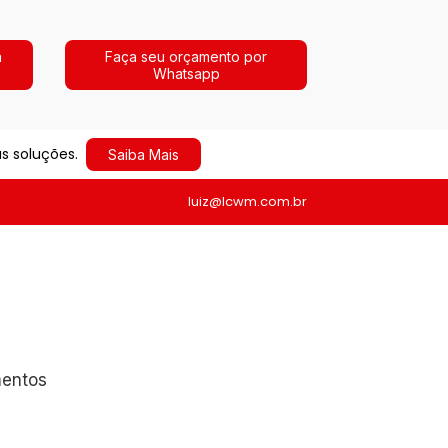
a
Faça seu orçamento por
Whatsapp
s soluções.
Saiba Mais
1) 4701-8706
(15) 99781-8752
luiz@lcwm.com.br
mentos