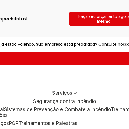
Faça seu orçamento agor
pecialistas!
mesmo
já estão valendo. Sua empresa está preparada? Consulte nossa
(1
Serviços
Segurança contra incêndio
al
Sistemas de Prevenção e Combate a Incêndio
Treina
ções
viços
PGR
Treinamentos e Palestras