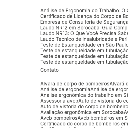
Análise de Ergonomia do Trabalho: O
Certificado de Licença do Corpo de
Empresa de Consultoria de Seguranç
Laudo NR12 em Sorocaba: Guia Comp
Laudo NR13: O Que Você Precisa Sab
Laudo Técnico de Insalubridade e Per
Teste de Estanqueidade em São Paul
Teste de estanqueidade em tubulaçã
Teste de estanqueidade em tubulaçã
Teste de estanqueidade em tubulação
Contato
Alvará de corpo de bombeiros
Alvará
Análise de ergonomia
Análise de erg
Análise ergonômica do trabalho em S
Assessoria avcb
Auto de vistoria do 
Auto de vistoria do corpo de bombei
Avaliação ergonômica em Sorocaba
Avcb bombeiros
Avcb bombeiros em S
Certificado do corpo de bombeiros e