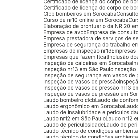
Certificado de licença do corpo de b
Certificado de licença do corpo de 
Clcb bombeiros em Sorocaba
Consult
Curso de nr10 online em Sorocaba
Cu
Elaboração de prontuário da NR 20 e
Empresa de avcb
Empresa de consult
Empresa prestadora de serviços de s
Empresa de segurança do trabalho e
Empresas de inspeção nr13
Empresas
Empresas que fazem ltcat
Inclusão do
Inspeção de caldeiras em Sorocaba
I
Inspeção nr13 em São Paulo
Inspeção
Inspeção de segurança em vasos de 
Inspeção de vasos de pressão
Inspeç
Inspeção de vasos de pressão nr13 
Inspeção de vasos de pressão em So
Laudo bombeiro clcb
Laudo de confor
Laudo ergonômico em Sorocaba
Laud
Laudo de insalubridade e periculosi
Laudo nr12 em São Paulo
Laudo nr12 
Laudo de periculosidade
Laudo de per
Laudo técnico de condições ambienta
Laudo técnico de condições ambienta