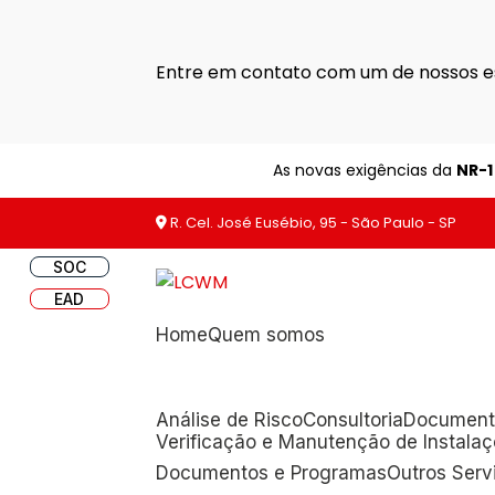
Entre em contato com um de nossos es
As novas exigências da
NR-1
R. Cel. José Eusébio, 95 - São Paulo - SP
SOC
EAD
Home
Quem somos
Análise de Risco
Consultoria
Document
Verificação e Manutenção de Instala
Documentos e Programas
Outros Ser