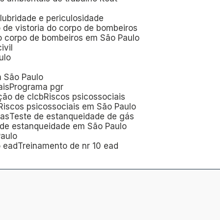
alubridade e periculosidade
o de vistoria do corpo de bombeiros
do corpo de bombeiros em São Paulo
ivil
ulo
m São Paulo
ais
Programa pgr
ção de clcb
Riscos psicossociais
Riscos psicossociais em São Paulo
ras
Teste de estanqueidade de gás
e de estanqueidade em São Paulo
Paulo
o ead
Treinamento de nr 10 ead