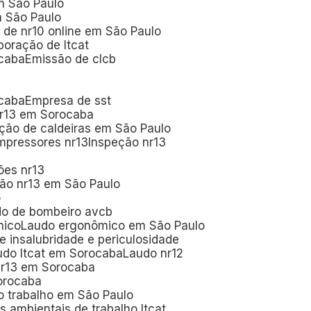
em São Paulo
m São Paulo
o de nr10 online em São Paulo
aboração de ltcat
ocaba
Emissão de clcb
ocaba
Empresa de sst
nr13 em Sorocaba
eção de caldeiras em São Paulo
mpressores nr13
Inspeção nr13
ões nr13
são nr13 em São Paulo
o
do de bombeiro avcb
mico
Laudo ergonômico em São Paulo
de insalubridade e periculosidade
audo ltcat em Sorocaba
Laudo nr12
nr13 em Sorocaba
Sorocaba
o trabalho em São Paulo
s ambientais de trabalho ltcat